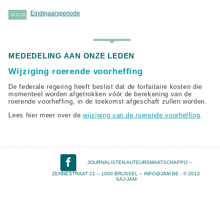
Eindejaarsperiode
24-12-25
MEDEDELING AAN ONZE LEDEN
Wijziging roerende voorheffing
De federale regering heeft beslist dat de forfaitaire kosten die
momenteel worden afgetrokken vóór de berekening van de
roerende voorheffing, in de toekomst afgeschaft zullen worden.
Lees hier meer over de
wijziging van de roerende voorheffing
.
JOURNALISTEN AUTEURSMAATSCHAPPIJ –
ZENNESTRAAT 21 – 1000 BRUSSEL – INFO@JAM.BE - © 2013
SAJ-JAM