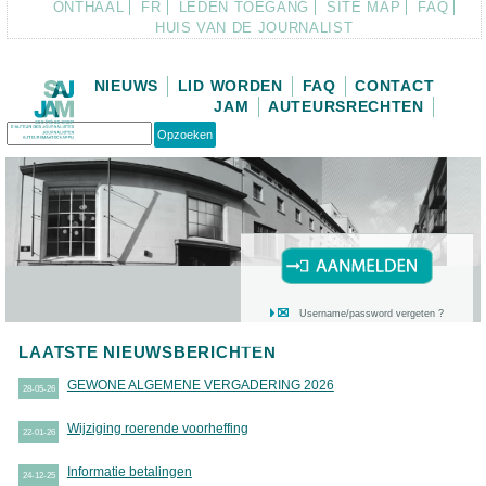
ONTHAAL
FR
LEDEN TOEGANG
SITE MAP
FAQ
HUIS VAN DE JOURNALIST
NIEUWS
LID WORDEN
FAQ
CONTACT
JAM
AUTEURSRECHTEN
Username/password vergeten ?
LAATSTE NIEUWSBERICHTEN
GEWONE ALGEMENE VERGADERING 2026
28-05-26
Wijziging roerende voorheffing
22-01-26
Informatie betalingen
24-12-25