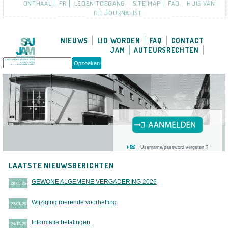
ONTHAAL
FR
LEDEN TOEGANG
SITE MAP
FAQ
HUIS VAN
DE JOURNALIST
NIEUWS
LID WORDEN
FAQ
CONTACT
JAM
AUTEURSRECHTEN
Username/password vergeten ?
LAATSTE NIEUWSBERICHTEN
GEWONE ALGEMENE VERGADERING 2026
28-05-26
Wijziging roerende voorheffing
22-01-26
Informatie betalingen
24-12-25