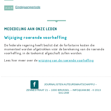
Eindejaarsperiode
24-12-25
MEDEDELING AAN ONZE LEDEN
Wijziging roerende voorheffing
De federale regering heeft beslist dat de forfaitaire kosten die
momenteel worden afgetrokken vóór de berekening van de roerende
voorheffing, in de toekomst afgeschaft zullen worden.
Lees hier meer over de
wijziging van de roerende voorheffing
.
JOURNALISTEN AUTEURSMAATSCHAPPIJ –
ZENNESTRAAT 21 – 1000 BRUSSEL – INFO@JAM.BE - © 2013
SAJ-JAM